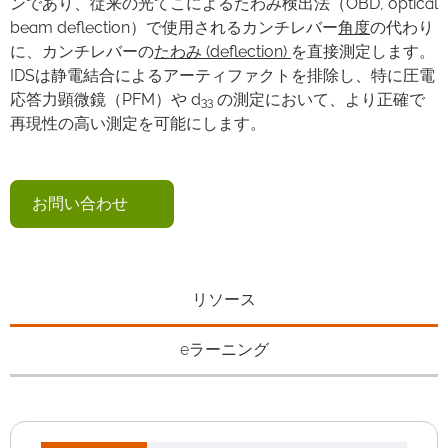
ンであり、従来の光てこによるたわみ検出法（OBD, optical
beam deflection）で使用されるカンチレバー
角度
の代わり
に、カンチレバーの
たわみ (deflection)
を直接測定します。
IDSは静電結合によるアーティファクトを排除し、特に圧電
応答力顕微鏡（PFM）や d
の測定において、より正確で
33
再現性の高い測定を可能にします。
お問い合わせ
リソース
eラーニング