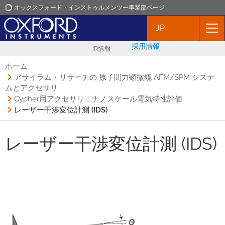
オックスフォード・インストゥルメンツー事業部ページ
JP
オックスフォード・インストゥルメンツ
採用情報
IR情報
アプリケーション
ホーム
アサイラム・リサーチの 原子間力顕微鏡 AFM/SPM システ
ムとアクセサリ
プロダクト
Cypher用アクセサリ：ナノスケール電気特性評価
レーザー干渉変位計測 (IDS)
ニュース
レーザー干渉変位計測 (IDS)
イベント
お問い合わせ