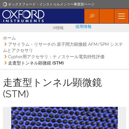
オックスフォード・インストゥルメンツー事業部ページ
JP
オックスフォード・インストゥルメンツ
採用情報
IR情報
アプリケーション
ホーム
アサイラム・リサーチの 原子間力顕微鏡 AFM/SPM システ
ムとアクセサリ
プロダクト
Cypher用アクセサリ：ナノスケール電気特性評価
走査型トンネル顕微鏡 (STM)
ニュース
走査型トンネル顕微鏡
イベント
(STM)
お問い合わせ