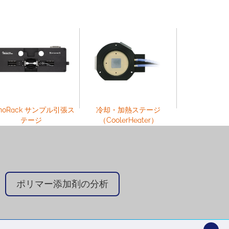
noRack サンプル引張ス
冷却・加熱ステージ
加熱ス
テージ
（CoolerHeater）
（PolyH
ポリマー添加剤の分析