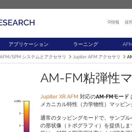
IR情報
採
プロダクト
ニュース
アプリケーション
ラーニング
AF
FM/SPM システムとアクセサリ
Jupiter AFM アクセサリ
A
AM-FM粘弾性
Jupiter XR AFM
対応の
AM-FMモード
メカニカル特性（力学物性）マッピン
通常のタッピングモードで、サンプル
の形状像（トポグラフィ）を提供しま