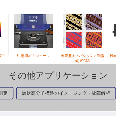
グモ
磁場印加モジュール
走査型キャパシタンス顕微
Na
鏡 (SCM)
その他アプリケーション
測定
層状高分子構造のイメージング・故障解析