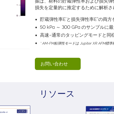
振は、材料の貯蔵弾性率および損失弾
損失を定量的に推定するために解析さ
貯蔵弾性率E’と損失弾性率E’’の
50 kPa ～ 300 GPa のサンプルに
高速–通常のタッピングモードと同
* AM-FM粘弾性モードは Jupiter XR AFM
お問い合わせ
リソース