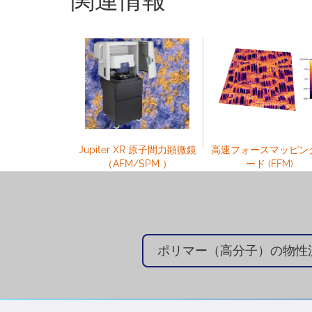
Jupiter XR 原子間力顕微鏡
高速フォースマッピン
（AFM/SPM ）
ード (FFM)
ポリマー（高分子）の物性