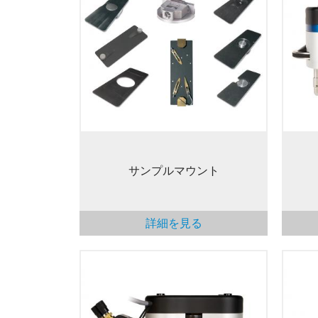
MF
MFP-3D AFM/SPM用のサンプルマ
ある
ウントが各種揃っています。標準的
グレ
な磁気マウントやクリップマウン
Z方
ト、また、SEMスタブやカバーガラ
イメ
ス用のマウントもあります。
抑え
サンプルマウント
詳細を見る
MF
高帯域幅フォトダイオードオプショ
クは
ンは、垂直および水平信号検出の帯
触す
域幅を 5 MHzにアップグレードしま
剤を
す。高帯域幅信号は外部測定用の 2