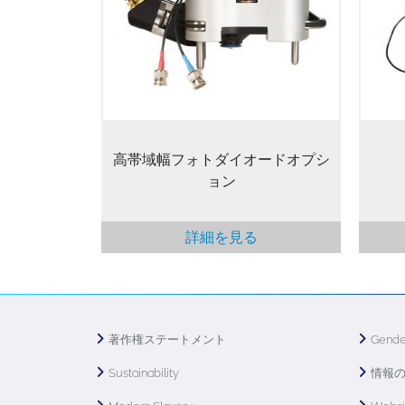
固定
つの同軸コネクタで利用できます。
ック
（MFP-3D Infinityにはこの機能が内
られ
蔵されています。信号は直接コント
引か
ローラー内部の高速ADCで処理され
エハ
ます。）
イン
高帯域幅フォトダイオードオプシ
ョン
詳細を見る
著作権ステートメント
Gende
Sustainability
情報