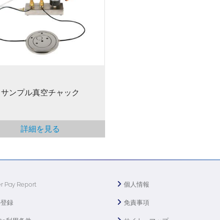
することができます。真空チャ
には 3 つのリング状の溝が設け
ており、その溝に沿って真空が
れ、 3 インチまたは 4 インチウ
ー、あるいは 0.8 インチから 3
チのサイズのサンプルを固定し
ます。注意：…
サンプル真空チャック
詳細を見る
r Pay Report
個人情報
の登録
免責事項