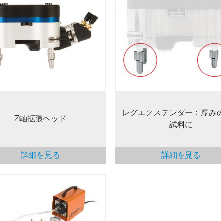
P-3DのZ軸拡張ヘッドは、高さの
MFP-3D用レグエクステンダ
サンプルのイメージングやロン
スキャンヘッドを上げ、高さ30
ンジのフォース測定に対して、
までの厚みのあるサンプルの
向に40 μmのレンジを提供し、
ジングを可能にします（それ
ージング性能の劣化を最小限に
厚いサンプルについてはお問
ます（原子分解能も達成できま
せください）。
す）。
レグエクステンダー：厚み
Z軸拡張ヘッド
試料に
詳細を見る
詳細を見る
P-3D AFM/SPM用の真空チャッ
、サンプルの上面に機械的に接
ることなく、また裏面にも接着
使用せずに、平坦なサンプルを