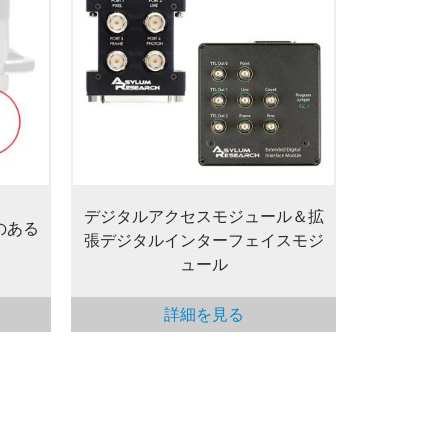
デジタルアクセスモジュールは、フ
ーは、
ォトンカウントやAFM/SPMスキャ
 mm
ンとの同期などの用途に応じて、コ
イメー
ントローラにデジタルI/Oを提供し
以上に
ます。拡張デジタルインターフェイ
い合わ
スモジュールは、プログラム可能な
TTL出力も提供します。
デジタルアクセスモジュール＆拡
のある
張デジタルインターフェイスモジ
ュール
詳細を見る