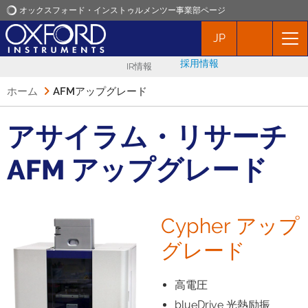
オックスフォード・インストゥルメンツー事業部ページ
JP
オックスフォード・インストゥルメンツ
採用情報
IR情報
アプリケーション
ホーム
AFMアップグレード
プロダクト
アサイラム・リサーチ
AFM アップグレード
ニュース
イベント
Cypher アップ
グレード
お問い合わせ
高電圧
blueDrive 光熱励振