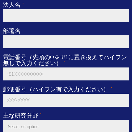
法人名
*
部署名
電話番号（先頭の0を+81に置き換えてハイフン
無しで入力ください）
*
郵便番号（ハイフン有で入力ください）
*
主な研究分野
*
Select an option