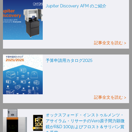
Jupiter Discovery AFM のご紹介
記事全文を読む >
予算申請用カタログ2025
記事全文を読む >
オックスフォード・インストゥルメンツ・
アサイラム・リサーチのVero原子間力顕微
鏡がR&D 100およびフロスト＆サリバン賞