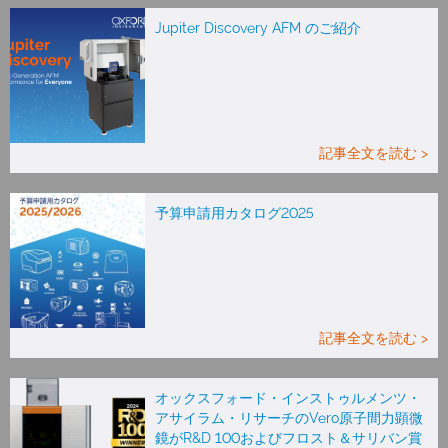
Jupiter Discovery AFM のご紹介
記事全文を読む >
予算申請用カタログ2025
記事全文を読む >
オックスフォード・インストゥルメンツ・
アサイラム・リサーチのVero原子間力顕微
鏡がR&D 100およびフロスト＆サリバン賞