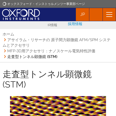
オックスフォード・インストゥルメンツー事業部ページ
JP
オックスフォード・インストゥルメンツ
採用情報
IR情報
アプリケーション
ホーム
アサイラム・リサーチの 原子間力顕微鏡 AFM/SPM システ
ムとアクセサリ
プロダクト
MFP-3D用アクセサリ：ナノスケール電気特性評価
走査型トンネル顕微鏡 (STM)
ニュース
走査型トンネル顕微鏡
イベント
(STM)
お問い合わせ