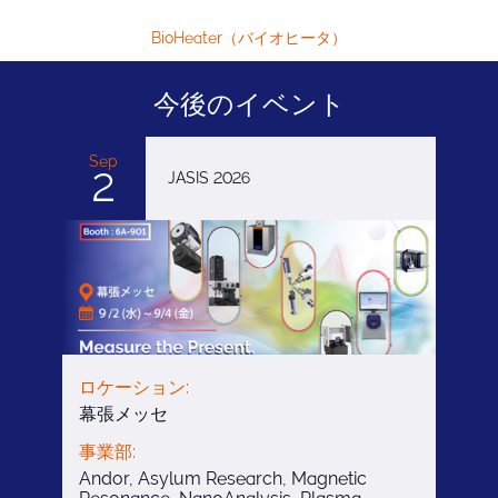
BioHeater（バイオヒータ）
今後のイベント
Sep
2
JASIS 2026
ロケーション:
幕張メッセ
事業部:
Andor, Asylum Research, Magnetic