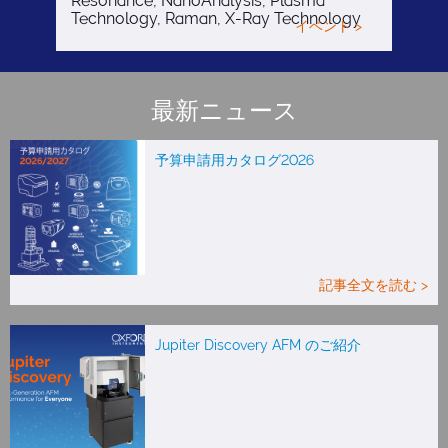
Resonance, NanoAnalysis, Plasma
Technology, Raman, X-Ray Technology
イベント >
最新ニュース
予算申請用カタログ2026
記事全文を読む >
Jupiter Discovery AFM のご紹介