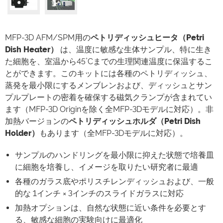
MFP-3D AFM/SPM用の
ペトリディッシュヒータ（Petri
Dish Heater）
は、温度に敏感な生体サンプル、特に生き
た細胞を、室温から45˚Cまでの生理関連温度に保温するこ
とができます。このキットには各種のペトリディッシュ、
蒸発を最小限にするメンブレンおよび、ディッシュとサン
プルプレートの密着を確保する磁気クランプが含まれてい
ます（MFP-3D Originを除く全MFP-3Dモデルに対応）。非
加熱バージョンの
ペトリディッシュホルダ（Petri Dish
Holder）
もあります（全MFP-3Dモデルに対応）。
サンプルのハンドリングを最小限に抑えた状態で培養皿
に細胞を培養し、イメージを取りたい研究者に最適
各種のガラス底やポリスチレンディッシュおよび、一般
的な 1インチ × 3インチのスライドガラスに対応
加熱オプションは、自然な状態に近い条件を必要とす
る、敏感な細胞の実験向けに最適化