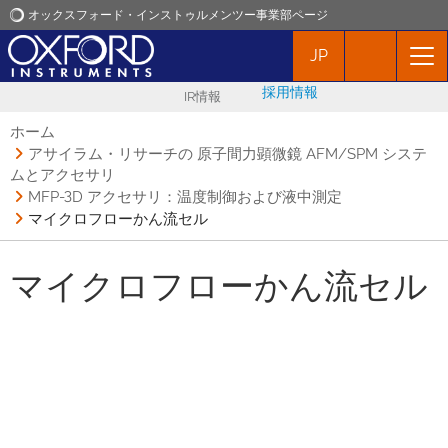
オックスフォード・インストゥルメンツー事業部ページ
JP
オックスフォード・インストゥルメンツ
採用情報
IR情報
アプリケーション
ホーム
アサイラム・リサーチの 原子間力顕微鏡 AFM/SPM システ
ムとアクセサリ
プロダクト
MFP-3D アクセサリ：温度制御および液中測定
マイクロフローかん流セル
ニュース
マイクロフローかん流セル
イベント
お問い合わせ