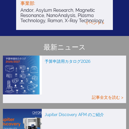
事業部:
Andor, Asylum Research, Magnetic
Resonance, NanoAnalysis, Plasma
Technology, Raman, X-Ray Technology
イベント >
最新ニュース
予算申請用カタログ2026
記事全文を読む >
Jupiter Discovery AFM のご紹介