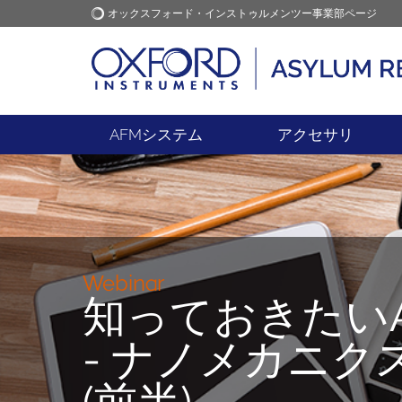
オックスフォード・インストゥルメンツー事業部ページ
オックスフォード・インス
アプリケーション
トゥルメンツ
AFMシステム
アクセサリ
Webinar
知っておきたいA
- ナノメカニ
(前半)