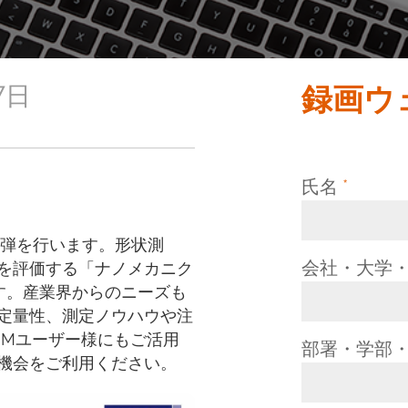
7日
録画ウ
氏名
*
3弾を行います。形状測
会社・大学
を評価する「ナノメカニク
す。産業界からのニーズも
定量性、測定ノウハウや注
FMユーザー様にもご活用
部署・学部
機会をご利用ください。