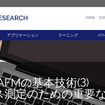
IR情報
採
プロダクト
ニュース
アプリケーション
ラーニング
AF
FMの基本技術(3)
クス測定のための重要