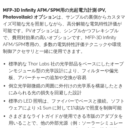
MFP-3D Infinity AFM/SPM用の光起電力計測 (PV,
Photovoltaic) オプション
は、サンプルの裏側からカスタマ
イズ可能な光を照射しながら、高分解能な電気特性評価が
可能です。PVオプションは、シンプルかつフレキシブル
で、費用対効果の高いオプションです。MFP-3D Infinity
AFM/SPM専用の、多数の電気特性評価テクニックや環境
制御アクセサリと一緒に使用できます。
標準的な Thor Labs 社の光学部品をベースにしたオープ
ンモジュール型の光学設計により、フィルターや偏光
板、アパーチャーの追加や交換が容易
倒立光学顕微鏡の周囲に外付けの光学系を構築したとき
にみられる光の損失を回避した設計
標準の LED 照明は、ファイバーでベースと接続。ソフト
ウェアにより >1 Sun に対して1%刻みで照度を制御可能
さまざまなライトガイドが使用できる市販のアダプタを
用いることで、他の外部光源（例：ソーラーシミュレー