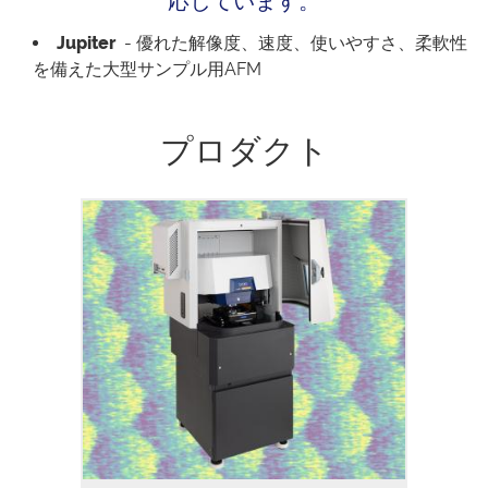
応しています。
Jupiter
- 優れた解像度、速度、使いやすさ、柔軟性
を備えた大型サンプル用AFM
プロダクト
Jupiter Discovery型原子力顕微鏡は、ク
ラス最高の性能と使いやすさを組み合わせ
た独自のソリューションを提供します。学
術研究や産業分野を問わず、ユーザーは最
小限のトレーニングと労力で高品質な成果
が得られます。同時により高い性能が求め
られる現代のAFM測定では、より細かな
構造の解明、精度、再現性、スループット
の向上が求められています。Jupiter…