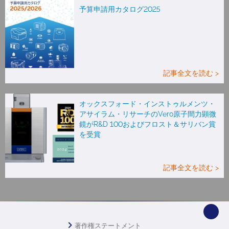
予算申請用カタログ2025
記事全文を読む >
オックスフォード・インストゥルメンツ・
アサイラム・リサーチのVero原子間力顕微
鏡がR&D 100およびフロスト＆サリバン賞
を受賞
記事全文を読む >
著作権ステートメント