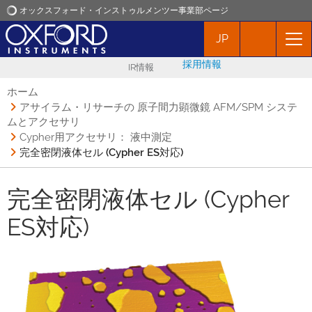
オックスフォード・インストゥルメンツー事業部ページ
JP
オックスフォード・インストゥルメンツ
採用情報
IR情報
アプリケーション
ホーム
アサイラム・リサーチの 原子間力顕微鏡 AFM/SPM システ
ムとアクセサリ
プロダクト
Cypher用アクセサリ： 液中測定
完全密閉液体セル (Cypher ES対応)
ニュース
完全密閉液体セル (Cypher
イベント
ES対応)
お問い合わせ