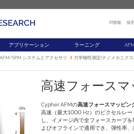
IR情報
採
プロダクト
ニュース
アプリケーション
ラーニング
AF
FM/SPM システムとアクセサリ
力学物性測定(ナノメカニクス) & 
高速フォースマ
Cypher AFMの
高速フォースマッピング (Fas
高速（最大1000 Hz）のピクセル
し、イメージ内で全フォースカーブを
よびオフラインで適用でき、弾性率、