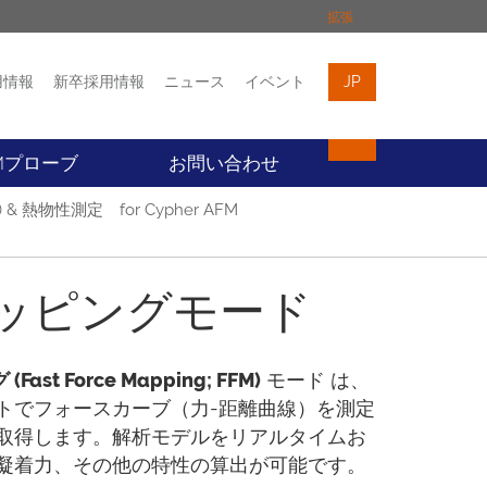
拡張
用情報
新卒採用情報
ニュース
イベント
JP
イベント
お問い合わせ
Mプローブ
お問い合わせ
熱物性測定 for Cypher AFM
ッピングモード
t Force Mapping; FFM)
モード は、
レートでフォースカーブ（力-距離曲線）を測定
取得します。解析モデルをリアルタイムお
凝着力、その他の特性の算出が可能です。