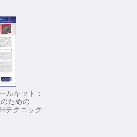
™ ツールキット：
料のための
FMテクニック
。