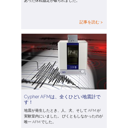
あった休戦協定が破られました。
記事を読む >
Cypher AFMは、全くひどい地震計で
す！
地震が発生したとき、人、犬、そして AFM が
実験室内にいました。 びくともしなかったのが
唯一 AFM でした。