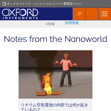
オックスフォード・インストゥルメンツー事業部ページ
JP
オックスフォード・インストゥルメンツ
採用情報
IR情報
アプリケーション
Notes from the Nanoworld
プロダクト
ニュース
イベント
お問い合わせ
リチウム空気電池の内部では何が起き
ているの？