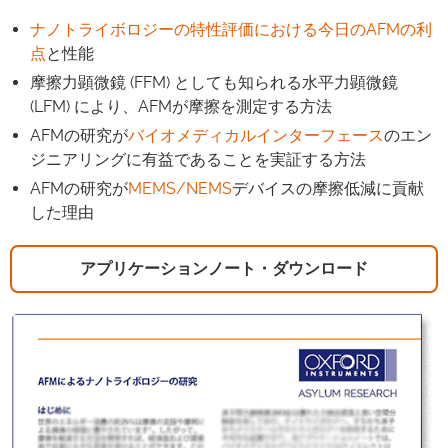
ナノトライボロジーの特性評価における今日のAFMの利
点
と性能
摩擦力顕微鏡 (FFM) としても知られる水平力顕微鏡
(LFM) により、AFMが摩擦を測定する方法
AFMの研究が
バイオメディカルインターフェース
のエン
ジニアリングに有益であることを実証する方法
AFMの研究が
MEMS/NEMS
デバイスの摩擦低減に貢献
した理由
アプリケーションノート・ダウンロード