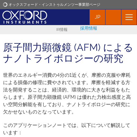
オックスフォード・インストゥルメンツー事業部ページ
JP
オックスフォード・インストゥルメンツ
採用情報
IR情報
アプリケーション
原子間力顕微鏡 (AFM) による
プロダクト
ナノトライボロジーの研究
ニュース
世界のエネルギー消費の4分の1近くが、摩擦の克服や摩耗
による損傷の修理に費やされています。摩擦を軽減する方
法を開発することは、経済的、環境的に大きな利益をもた
イベント
らします。原子間力顕微鏡 (AFM) は優れた力検出感度と高
い空間分解能を有しており、ナノトライボロジーの研究に
お問い合わせ
欠かせないものとなっています。
このアプリケーションノートでは、以下について解説して
います：