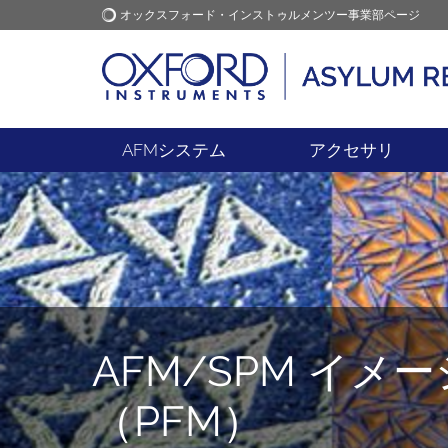
オックスフォード・インストゥルメンツー事業部ページ
オックスフォード・インス
アプリケーション
トゥルメンツ
AFMシステム
アクセサリ
AFM/SPM イ
（PFM）