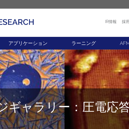
IR情報
採
プロダクト
ニュース
アプリケーション
ラーニング
AF
メージギャラリー：圧電応