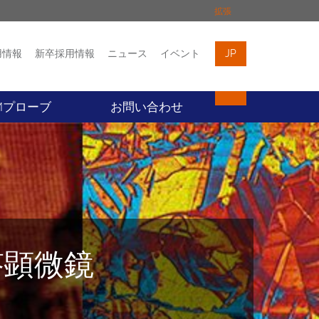
拡張
用情報
新卒採用情報
ニュース
イベント
JP
イベント
お問い合わせ
Mプローブ
お問い合わせ
答顕微鏡