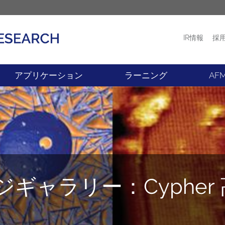
IR情報
採
プロダクト
ニュース
アプリケーション
ラーニング
AF
ージギャラリー：Cyphe