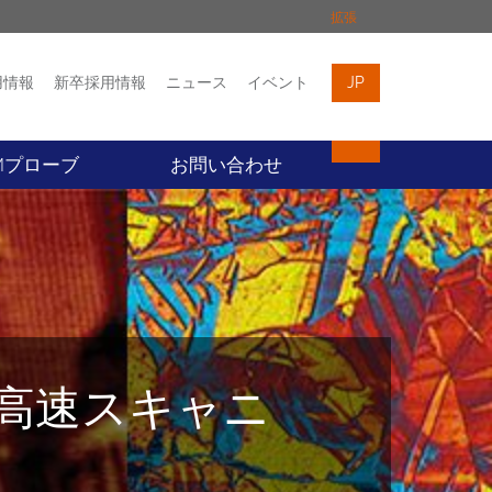
拡張
用情報
新卒採用情報
ニュース
イベント
JP
イベント
お問い合わせ
Mプローブ
お問い合わせ
r 高速スキャニ